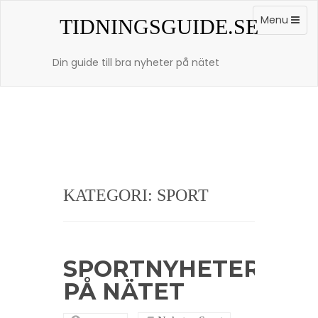
Skip
to
Toggle
Menu
TIDNINGSGUIDE.SE
content
navigation
Din guide till bra nyheter på nätet
KATEGORI: SPORT
SPORTNYHETER
PÅ NÄTET