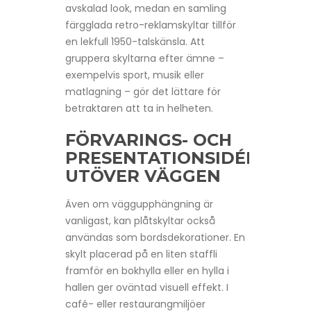
avskalad look, medan en samling
färgglada retro-reklamskyltar tillför
en lekfull 1950-talskänsla. Att
gruppera skyltarna efter ämne –
exempelvis sport, musik eller
matlagning – gör det lättare för
betraktaren att ta in helheten.
FÖRVARINGS- OCH
PRESENTATIONSIDÉER
UTÖVER VÄGGEN
Även om väggupphängning är
vanligast, kan plåtskyltar också
användas som bordsdekorationer. En
skylt placerad på en liten staffli
framför en bokhylla eller en hylla i
hallen ger oväntad visuell effekt. I
café- eller restaurangmiljöer