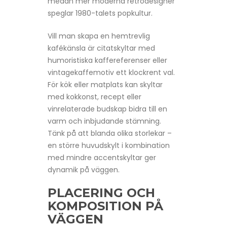
medan mer moderna retrodesigner
speglar 1980-talets popkultur.
Vill man skapa en hemtrevlig
kafékänsla är citatskyltar med
humoristiska kaffereferenser eller
vintagekaffemotiv ett klockrent val.
För kök eller matplats kan skyltar
med kokkonst, recept eller
vinrelaterade budskap bidra till en
varm och inbjudande stämning.
Tänk på att blanda olika storlekar –
en större huvudskylt i kombination
med mindre accent­skyltar ger
dynamik på väggen.
PLACERING OCH
KOMPOSITION PÅ
VÄGGEN