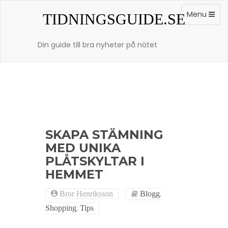
Skip
to
Toggle
Menu
TIDNINGSGUIDE.SE
content
navigation
Din guide till bra nyheter på nätet
SKAPA STÄMNING
MED UNIKA
PLÅTSKYLTAR I
HEMMET
,
Bror Henriksson
Blogg
,
Shopping
Tips