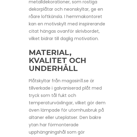
metalldekorationer, som rostiga
dekorplåtar och neonskyltar, ge en
råare loftkänsla. I hemmakontoret
kan en motivskylt med inspirerande
citat hängas ovanför skrivbordet,
vilket bidrar till daglig motivation.
MATERIAL,
KVALITET OCH
UNDERHÅLL
Plåtskyltar från magasin11.se är
tillverkade i galvaniserad plåt med
tryck som tål fukt och
temperaturväxlingar, vilket gör dem
även lämpade för utomhusbruk på
altaner eller uteplatser. Den bakre
ytan har förmonterade
upphängningshål som gör