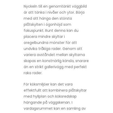
Nyckeln till en genom­tänkt väggbild
är att tänka i nivåer och ytor. Börja
med att hänga den största
plåtskylten i ögonhöjd som
fokuspunkt. Runt denna kan du
placera mindre skyltar i
oregelbundna mönster för att
undvika tråkiga rader. Genom att
variera avståndet mellan skyltarna
skapas en konstnärlig känsla, snarare
än en strikt galleri­vägg med perfekt
raka rader.
För köksmiljöer kan det vara
effektfullt att kombinera plåtskyltar
med hyllplan och köksredskap
hängande på väggskenan. I
vardagsrummet kan en samling av