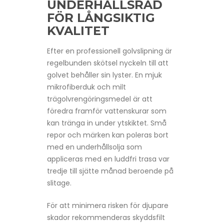
UNDERHÅLLSRÅD
FÖR LÅNGSIKTIG
KVALITET
Efter en professionell golvslipning är
regelbunden skötsel nyckeln till att
golvet behåller sin lyster. En mjuk
mikrofiberduk och milt
trägolvrengöringsmedel är att
föredra framför vattenskurar som
kan tränga in under ytskiktet. Små
repor och märken kan poleras bort
med en underhållsolja som
appliceras med en luddfri trasa var
tredje till sjätte månad beroende på
slitage.
För att minimera risken för djupare
skador rekommenderas skyddsfilt