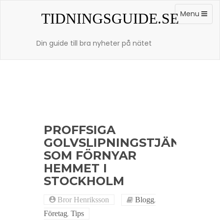
Skip
to
Toggle
Menu
TIDNINGSGUIDE.SE
content
navigation
Din guide till bra nyheter på nätet
PROFFSIGA
GOLVSLIPNINGSTJÄNSTER
SOM FÖRNYAR
HEMMET I
STOCKHOLM
,
Bror Henriksson
Blogg
,
Företag
Tips