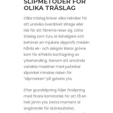
SLIPMETODER FÖR
OLIKA TRÄSLAG
Olika träslag kräver olika tekniker för
att undvika överdrivet slitage eller
risk för att fibrerna reser sig. Lätta
träslag som furu är känsligare och
behöver en mjukare slipprofil, medan
hårda ek- och askgolv klarar grövre
korn för effektiv borttagning av
ytbehandling. Genom att använda
variabla maskiner med justerbar
slipvinkel minskas risken för
”slipmärken” på golvets yta.
Efter grundslipning följer finslipning
med finare kornstorlek för att få en
helt jämn yta. Detta moment är
avgörande för slutresultatet,