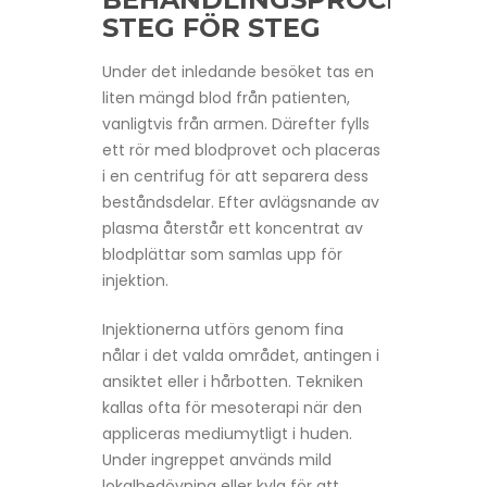
STEG FÖR STEG
Under det inledande besöket tas en
liten mängd blod från patienten,
vanligtvis från armen. Därefter fylls
ett rör med blodprovet och placeras
i en centrifug för att separera dess
beståndsdelar. Efter avlägsnande av
plasma återstår ett koncentrat av
blodplättar som samlas upp för
injektion.
Injektionerna utförs genom fina
nålar i det valda området, antingen i
ansiktet eller i hårbotten. Tekniken
kallas ofta för mesoterapi när den
appliceras mediumytligt i huden.
Under ingreppet används mild
lokalbedövning eller kyla för att