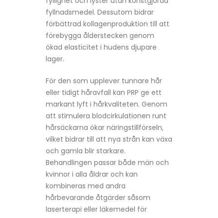
fyllighet och lyster utan konstgjorda
fyllnadsmedel. Dessutom bidrar
förbättrad kollagenproduktion till att
förebygga ålderstecken genom
ökad elasticitet i hudens djupare
lager.
För den som upplever tunnare hår
eller tidigt håravfall kan PRP ge ett
markant lyft i hårkvaliteten. Genom
att stimulera blodcirkulationen runt
hårsäckarna ökar näringstillförseln,
vilket bidrar till att nya strån kan växa
och gamla blir starkare.
Behandlingen passar både män och
kvinnor i alla åldrar och kan
kombineras med andra
hårbevarande åtgärder såsom
laserterapi eller läkemedel för