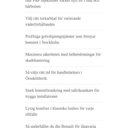
Hur PRP injektioner väcker nytt liv i hud och
hårbotten
Välj rätt torkarblad för varierande
väderförhållanden
Proffsiga golvslipningstjänster som förnyar
hemmet i Stockholm
Maximera säkerheten med helhetslösningar för
skadehantering
Så väljs rätt tid för handledarkurs i
Örnsköldsvik
Stark bottenförankring med tallriksankare för
trygga installationer
Lyxig komfort i klassiska loafers för varje
tillfälle
Så underhåller du din Renault för långvarig