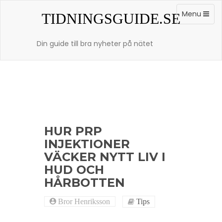
Skip
to
Toggle
Menu
TIDNINGSGUIDE.SE
content
navigation
Din guide till bra nyheter på nätet
HUR PRP
INJEKTIONER
VÄCKER NYTT LIV I
HUD OCH
HÅRBOTTEN
Bror Henriksson
Tips