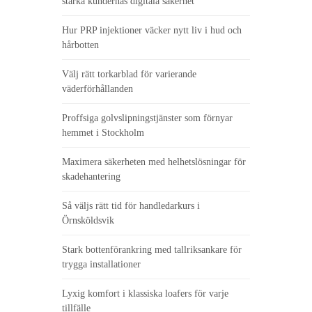
stärka kundernas digitala säkerhet
Hur PRP injektioner väcker nytt liv i hud och
hårbotten
Välj rätt torkarblad för varierande
väderförhållanden
Proffsiga golvslipningstjänster som förnyar
hemmet i Stockholm
Maximera säkerheten med helhetslösningar för
skadehantering
Så väljs rätt tid för handledarkurs i
Örnsköldsvik
Stark bottenförankring med tallriksankare för
trygga installationer
Lyxig komfort i klassiska loafers för varje
tillfälle