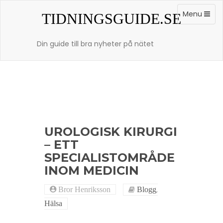
Skip
to
Toggle
Menu
TIDNINGSGUIDE.SE
content
navigation
Din guide till bra nyheter på nätet
UROLOGISK KIRURGI
– ETT
SPECIALISTOMRÅDE
INOM MEDICIN
,
Bror Henriksson
Blogg
Hälsa