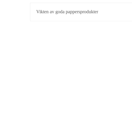
INLÄGGSNAVIGERIN
Vikten av goda pappersprodukter
©