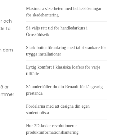
Maximera säkerheten med helhetslösningar
för skadehantering
or och
de ta
Så väljs rätt tid för handledarkurs i
Örnsköldsvik
Stark bottenförankring med tallriksankare för
in dem
trygga installationer
Lyxig komfort i klassiska loafers för varje
tillfälle
så är
Så underhåller du din Renault för långvarig
prestanda
 kommer
Fördelarna med att designa din egen
studentmössa
Hur 2D-koder revolutionerar
produktinformationshantering