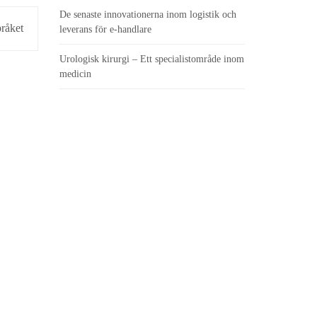
De senaste innovationerna inom logistik och
pråket
leverans för e-handlare
Urologisk kirurgi – Ett specialistområde inom
medicin
ce
.