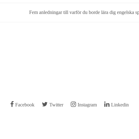
G
Fem anledningar till varför du borde lära dig engelska s
Facebook
Twitter
Instagram
Linkedin
 2026
tidningsguide.se
| WordPress Theme: Blog Bank by
wp theme spa