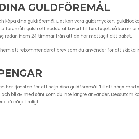
 DINA GULDFÖREMÅL
och köpa dina guldföremål. Det kan vara guldsmycken, guldklock
na föremål i guld i ett vadderat kuvert till företaget, så kommer 
g redan inom 24 timmar från att de har mottagit ditt paket.
efter hem ett rekommenderat brev som du använder för att skicka 
 PENGAR
 här tjänsten för att sälja dina guldföremål. Till att börja med 
sa ut och bli av med sånt som du inte längre använder. Dessutom
ra på något roligt.