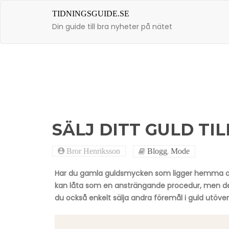
Skip
to
TIDNINGSGUIDE.SE
content
Din guide till bra nyheter på nätet
SÄLJ DITT GULD TIL
,
Bror Henriksson
Blogg
Mode
Har du gamla guldsmycken som ligger hemma och
kan låta som en ansträngande procedur, men det 
du också enkelt sälja andra föremål i guld utöv